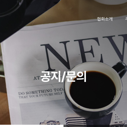
조직도
오시는 길
협회소개
공지/문의
공지사항
공지/문의
문의하기