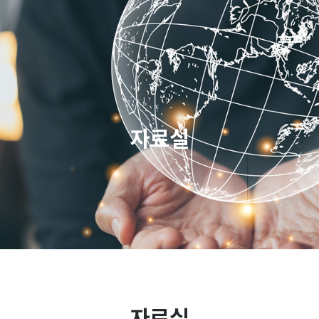
LOG IN
JOIN
자료실
협회소개
주요사업
협회소개
사업소개
회장인사말
사업분야
연혁
자료실
조직도
자료실
오시는 길
자료실