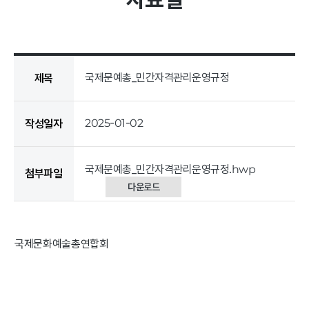
공지/문의
공지사항
국제문예총_민간자격관리운영규정
제목
문의하기
2025-01-02
작성일자
활동
국제문예총_민간자격관리운영규정.hwp
첨부파일
다운로드
영상
포토갤러리
국제문화예술총연합회