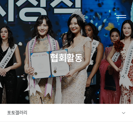
LOG IN
JOIN
협회활동
협회소개
주요사업
협회소개
사업소개
회장인사말
사업분야
연혁
자료실
포토갤러리
조직도
자료실
오시는 길