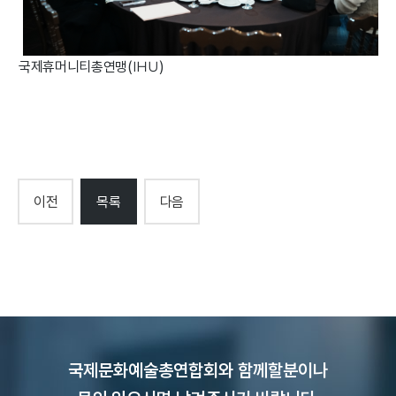
국제휴머니티총연맹(IHU)
이전
목록
다음
국제문화예술총연합회와 함께할분이나